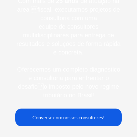
Com mais de
25 anos
de atuação na
área fiscal, executamos projetos de
consultoria com uma
equipe de consultores
multidisciplinares para entrega de
resultados e soluções de forma rápida
e concreta.
Oferecemos um completo diagnóstico
e consultoria para enfrentar o
desafioo imposto pelo novo regime
tributário no Brasil!
Converse com nossos consultores!