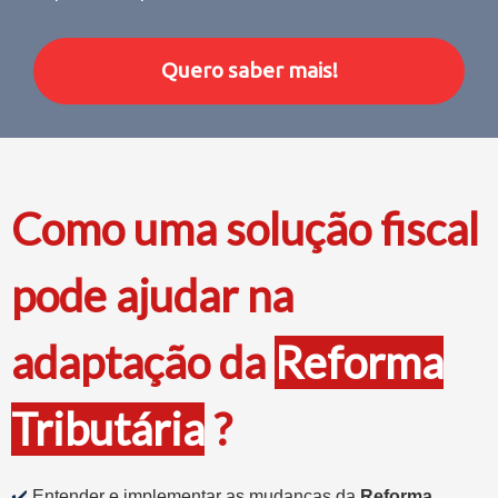
Quero saber mais!
Como uma solução fiscal
pode ajudar na
adaptação da
Reforma
Tributária
?
✔️
Entender e implementar as mudanças da
Reforma